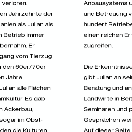
 verloren.
Anbausystems u
zen Jahrzehnte der
und Betreuung 
nien als Julian als
hundert Betriebe
en Betrieb immer
einen reichen E
bernahm. Er
zugreifen.
rgang vom Tierzug
in den 60er/70er
Die Erkenntniss
en Jahre
gibt Julian an se
ulian alle Flächen
Beratung und an 
mkultur. Es gab
Landwirte in Bei
Im Ackerbau,
Seminaren und p
ogar im Obst-
Gesprächen wei
den die Kulturen
Auf dieser Seite 