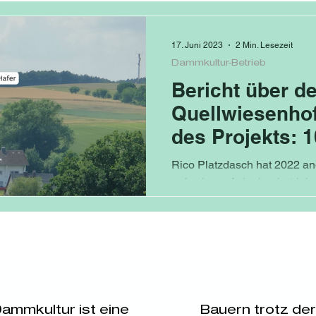
ammkultur-Betrieb
Unkrautmanageme
17. Juni 2023
2 Min. Lesezeit
Dammkultur-Betrieb
Bericht über d
Quellwiesenho
des Projekts: 
Bauernhöfe
Rico Platzdasch hat 2022 an
auf seinem Ackerbaubetrie
anzubauen. In diesem Jahr...
 Dammkultur ist eine
Bauern trotz de