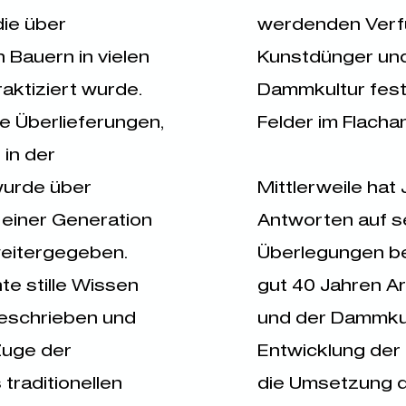
ie über
werdenden Verf
 Bauern in vielen
Kunstdünger und
raktiziert wurde.
Dammkultur festh
ge Überlieferungen,
Felder im Flacha
in der
wurde über
Mittlerweile hat J
einer Generation
Antworten auf s
weitergegeben.
Überlegungen 
e stille Wissen
gut 40 Jahren A
geschrieben und
und der Dammkul
Zuge der
Entwicklung der
traditionellen
die Umsetzung 