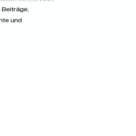
 Beiträge,
hte und
b