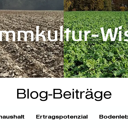
mmkultur-Wi
Blog-Beiträge
aushalt
Ertragspotenzial
Bodenle