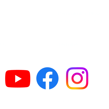
Dammkultur-Blog
Gesundes Wachstum
ung
Termine
@Turiel-Dammkultur