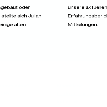
angebaut oder
unsere aktuellen
stellte sich Julian
Erfahrungsberic
einige alten
Mitteilungen.
Dammkultur?
Maschinen
ragen
Produktion und Vertrie
Sätechnik