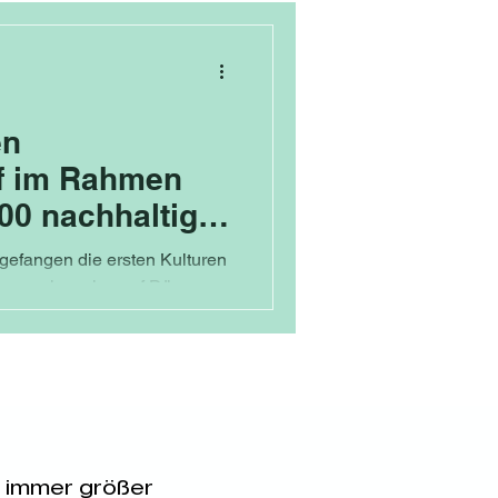
nt
Produktivität
en
f im Rahmen
100 nachhaltige
gefangen die ersten Kulturen
b versuchsweise auf Dämmen
r immer größer