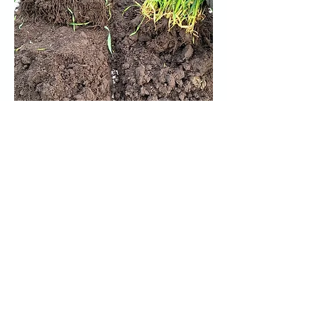
1. Jahr
Pflug +
Dammkultur
Kreiselegge
Veränderung der Bodenstruktur
nach einem Jahr Turiel-
Dammkultur bei konventioneller
Bewirtschaftung, Feldversuch